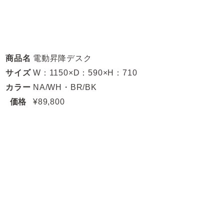
商品名
電動昇降デスク
サイズ
W：1150×D：590×H：710
カラー
NA/WH・BR/BK
価格
¥89,800