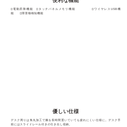
便利な機能
□電動昇降機能 □タッチパネルメモリ機能 □ワイヤレスUSB機
能 □障害物検知機能
優しい仕様
デスク周りは角丸加工で腕を長時間置いていても疲れにくい仕様に。デスク手
前にはスライドレール付きの引き出し収納。