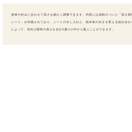
身体や好みに合わせて高さを細かく調整できます。内部には傾斜のついた「高さ調
シート」が内蔵されており、シートの出し入れと、枕本体の向きを変える組み合わ
によって、仰向け寝時の高さを合計4通りの中から選ぶことができます。