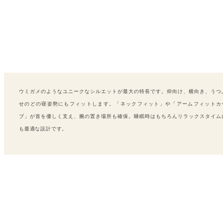
ウミガメのようなユニークなシルエットが最大の特長です。仰向け、横向き、うつ
せのどの寝姿勢にもフィットします。「ネックフィット」や「アームフィットカ
ブ」が首を優しく支え、腕の置き場所も確保。睡眠時はもちろんリラックスタイム
も最適な設計です。