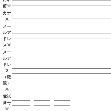
前
※
カナ
※
メー
ルア
ドレ
ス
※
メー
ルア
ドレ
ス
（確
認）
※
電話
番号
-
-
※