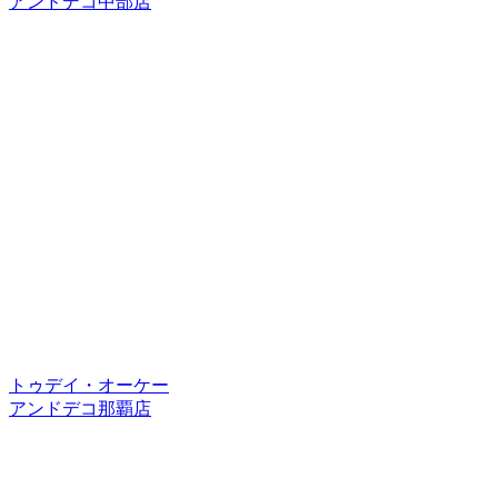
アンドデコ中部店
トゥデイ・オーケー
アンドデコ那覇店