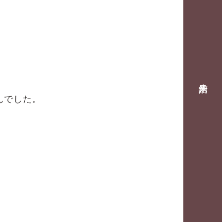
来店
予約
んでした。